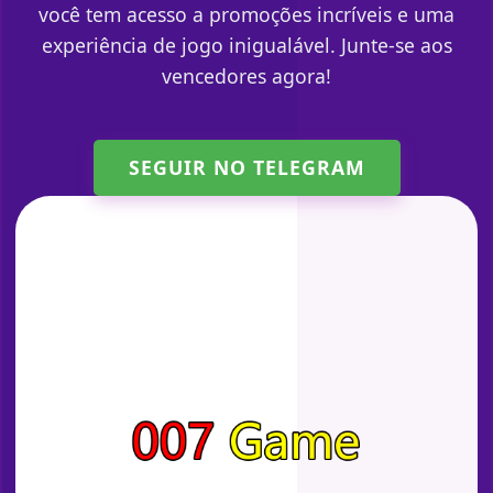
você tem acesso a promoções incríveis e uma
experiência de jogo inigualável. Junte-se aos
vencedores agora!
SEGUIR NO TELEGRAM