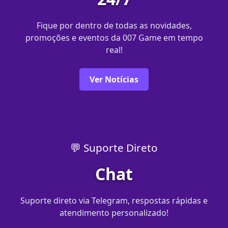
Fique por dentro de todas as novidades,
promoções e eventos da 007 Game em tempo
real!
Ver Notícias
💬 Suporte Direto
Chat
Suporte direto via Telegram, respostas rápidas e
atendimento personalizado!