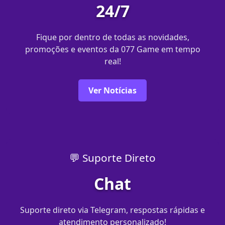
24/7
Fique por dentro de todas as novidades,
promoções e eventos da 077 Game em tempo
real!
Ver Notícias
💬 Suporte Direto
Chat
Suporte direto via Telegram, respostas rápidas e
atendimento personalizado!