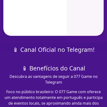
📱 Canal Oficial no Telegram!
📱 Benefícios do Canal
Descubra as vantagens de seguir a 077 Game no
Telegram
Foco no público brasileiro: O 077 Game com​ oferece
um atendimento totalmente em português e participa
de eventos locais, se aproximando ainda mais dos