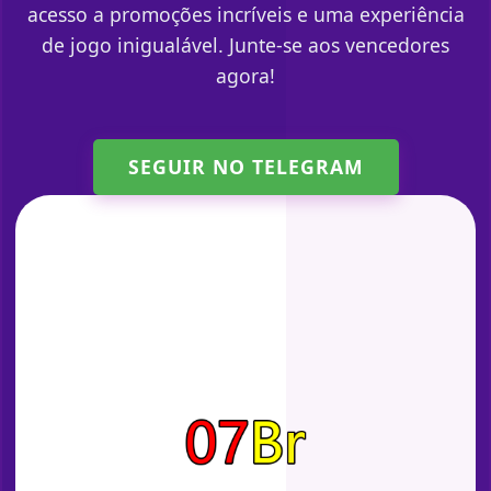
acesso a promoções incríveis e uma experiência
de jogo inigualável. Junte-se aos vencedores
agora!
SEGUIR NO TELEGRAM