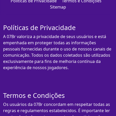
Políticas de Privacidade
Termos e Condições
Sitemap
Políticas de Privacidade
A 07Br valoriza a privacidade de seus usuários e está
empenhada em proteger todas as informações
pessoais fornecidas durante o uso de nossos canais de
comunicação. Todos os dados coletados são utilizados
exclusivamente para fins de melhoria contínua da
experiência de nossos jogadores.
Termos e Condições
Os usuários da 07Br concordam em respeitar todas as
regras e regulamentos estabelecidos. É importante ler