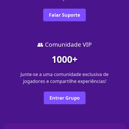
Falar Suporte
👥 Comunidade VIP
1000+
Junte-se a uma comunidade exclusiva de
jogadores e compartilhe experiências!
Entrar Grupo