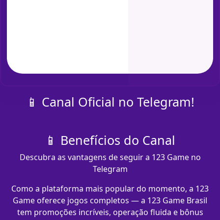
📱 Canal Oficial no Telegram!
📱 Benefícios do Canal
Descubra as vantagens de seguir a 123 Game no
Telegram
Como a plataforma mais popular do momento, a 123
Game oferece jogos completos — a 123 Game Brasil
tem promoções incríveis, operação fluida e bônus