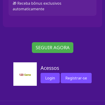
🎁 Receba bônus exclusivos
automaticamente
SEGUIR AGORA
Acessos
Login
Registrar-se