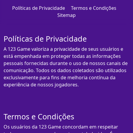
Políticas de Privacidade
Termos e Condições
Sitemap
Políticas de Privacidade
A 123 Game valoriza a privacidade de seus usuários e
está empenhada em proteger todas as informações
pessoais fornecidas durante o uso de nossos canais de
comunicação. Todos os dados coletados são utilizados
exclusivamente para fins de melhoria contínua da
experiência de nossos jogadores.
Termos e Condições
Os usuários da 123 Game concordam em respeitar