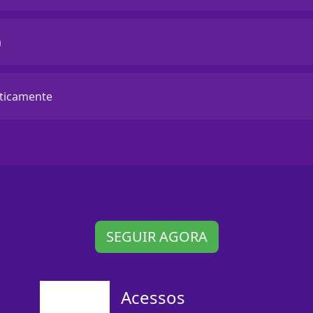
a
aticamente
SEGUIR AGORA
Acessos