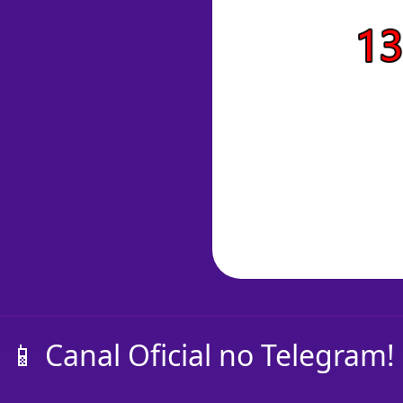
📱 Canal Oficial no Telegram!