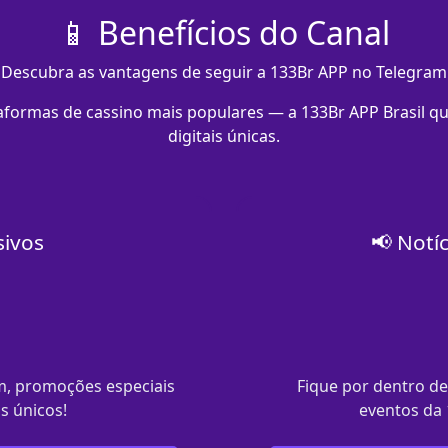
📱 Benefícios do Canal
Descubra as vantagens de seguir a 133Br APP no Telegram
aformas de cassino mais populares — a 133Br APP Brasil qu
digitais únicas.
sivos
📢 Notí
m, promoções especiais
Fique por dentro d
s únicos!
eventos da