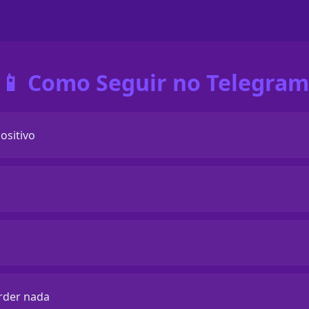
📱 Como Seguir no Telegram
ositivo
erder nada