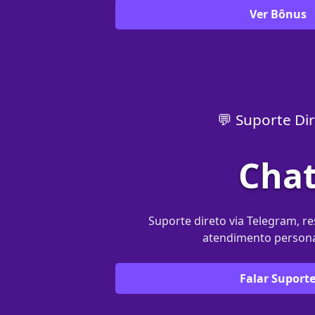
Ver Bônus
💬 Suporte Di
Cha
Suporte direto via Telegram, r
atendimento persona
Falar Suport