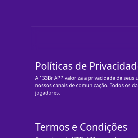
Políticas de Privacida
A 133Br APP valoriza a privacidade de seus
nossos canais de comunicação. Todos os dad
jogadores.
Termos e Condições