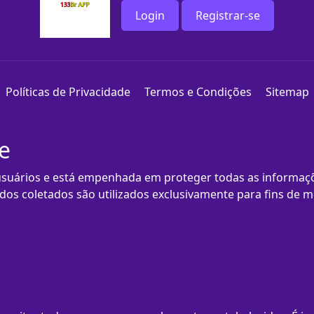
Login
Registrar-se
Políticas de Privacidade
Termos e Condições
Sitemap
de
 usuários e está empenhada em proteger todas as informaç
os coletados são utilizados exclusivamente para fins de m