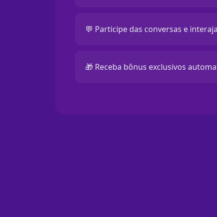
💬 Participe das conversas e interaj
🎁 Receba bônus exclusivos autom