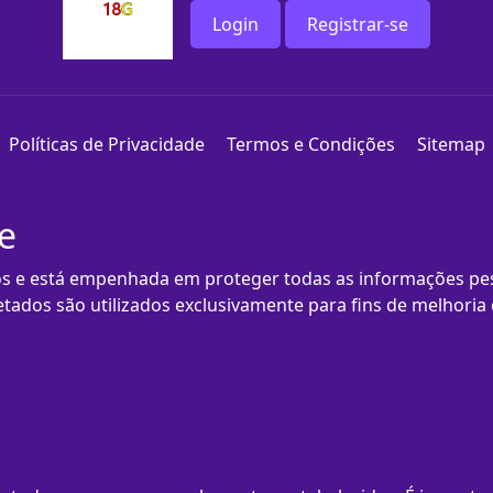
Login
Registrar-se
Políticas de Privacidade
Termos e Condições
Sitemap
de
ios e está empenhada em proteger todas as informações pe
tados são utilizados exclusivamente para fins de melhoria