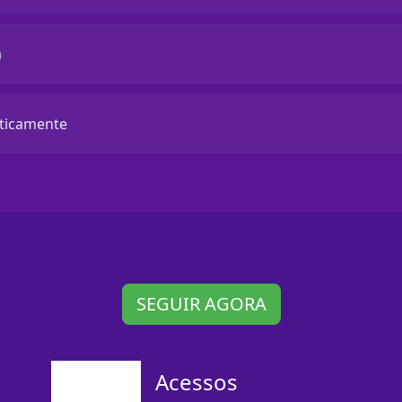
a
aticamente
SEGUIR AGORA
Acessos