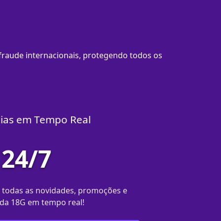
-fraude internacionais, protegendo todos os
cias em Tempo Real
24/7
e todas as novidades, promoções e
 da 18G em tempo real!