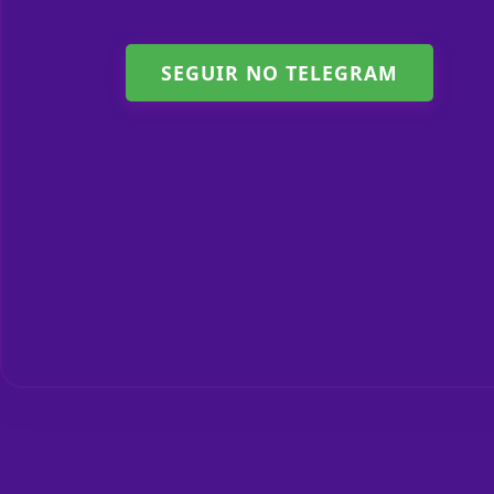
SEGUIR NO TELEGRAM