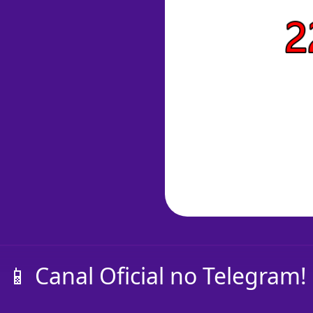
📱 Canal Oficial no Telegram!