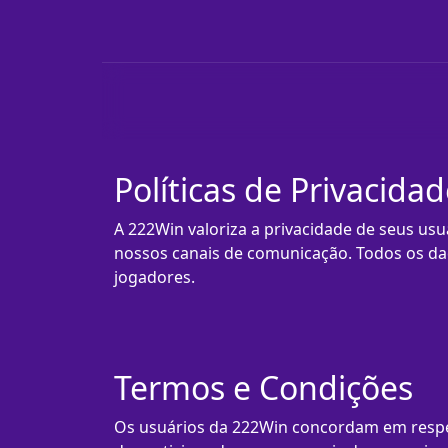
Políticas de Privacida
A 222Win valoriza a privacidade de seus us
nossos canais de comunicação. Todos os dad
jogadores.
Termos e Condições
Os usuários da 222Win concordam em respeit