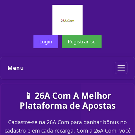
Login
Registrar-se
Menu
📱 26A Com A Melhor
Plataforma de Apostas
Cadastre-se na 26A Com para ganhar bônus no
cadastro e em cada recarga. Com a 26A Com, você