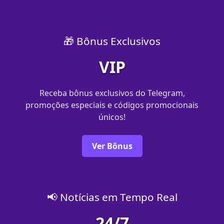
🎁 Bônus Exclusivos
VIP
Receba bônus exclusivos do Telegram,
promoções especiais e códigos promocionais
únicos!
Ver Bônus
📢 Notícias em Tempo Real
24/7