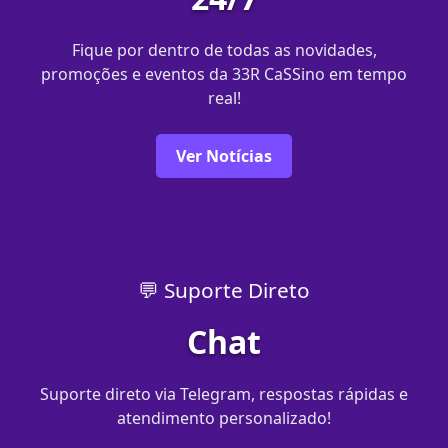
Fique por dentro de todas as novidades,
promoções e eventos da 33R CaSSino em tempo
real!
Ver Notícias
💬 Suporte Direto
Chat
Suporte direto via Telegram, respostas rápidas e
atendimento personalizado!