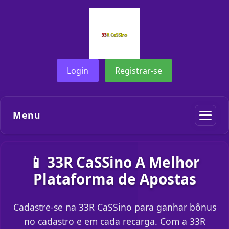
Login
Registrar-se
Menu
📱 33R CaSSino A Melhor
Plataforma de Apostas
Cadastre-se na 33R CaSSino para ganhar bônus
no cadastro e em cada recarga. Com a 33R