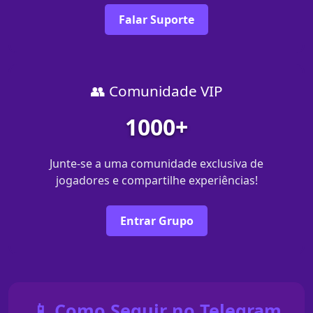
Falar Suporte
👥 Comunidade VIP
1000+
Junte-se a uma comunidade exclusiva de
jogadores e compartilhe experiências!
Entrar Grupo
📱 Como Seguir no Telegram