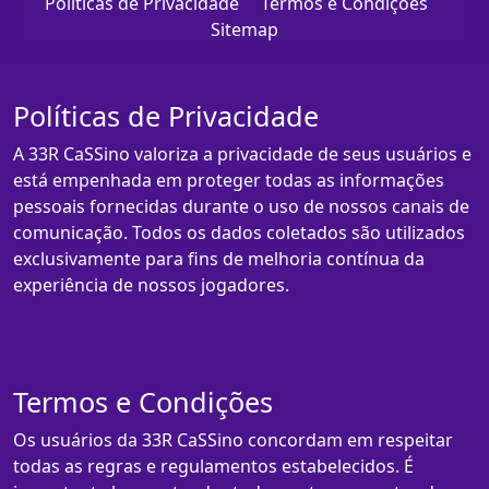
Políticas de Privacidade
Termos e Condições
Sitemap
Políticas de Privacidade
A 33R CaSSino valoriza a privacidade de seus usuários e
está empenhada em proteger todas as informações
pessoais fornecidas durante o uso de nossos canais de
comunicação. Todos os dados coletados são utilizados
exclusivamente para fins de melhoria contínua da
experiência de nossos jogadores.
Termos e Condições
Os usuários da 33R CaSSino concordam em respeitar
todas as regras e regulamentos estabelecidos. É