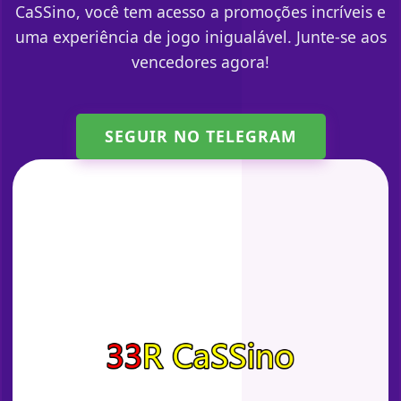
CaSSino, você tem acesso a promoções incríveis e
uma experiência de jogo inigualável. Junte-se aos
vencedores agora!
SEGUIR NO TELEGRAM