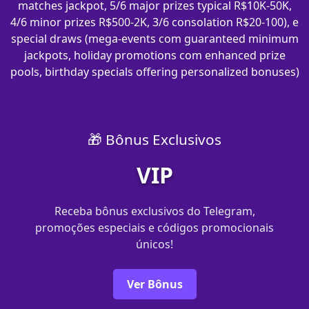
matches jackpot, 5/6 major prizes typical R$10K-50K,
4/6 minor prizes R$500-2K, 3/6 consolation R$20-100), e
special draws (mega-events com guaranteed minimum
jackpots, holiday promotions com enhanced prize
pools, birthday specials offering personalized bonuses)
🎁 Bônus Exclusivos
VIP
Receba bônus exclusivos do Telegram,
promoções especiais e códigos promocionais
únicos!
Ver Bônus