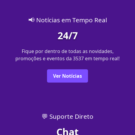
📢 Notícias em Tempo Real
24/7
Fique por dentro de todas as novidades,
promoções e eventos da 3537 em tempo real!
Ver Notícias
💬 Suporte Direto
Chat