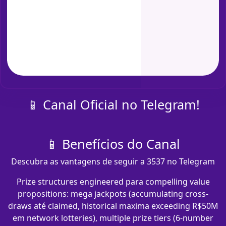
📱 Canal Oficial no Telegram!
📱 Benefícios do Canal
Descubra as vantagens de seguir a 3537 no Telegram
Prize structures engineered para compelling value
propositions: mega jackpots (accumulating cross-
draws até claimed, historical maxima exceeding R$50M
em network lotteries), multiple prize tiers (6-number