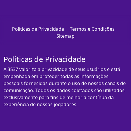
Políticas de Privacidade
Termos e Condições
Sitemap
Políticas de Privacidade
A 3537 valoriza a privacidade de seus usuários e está
empenhada em proteger todas as informações
pessoais fornecidas durante o uso de nossos canais de
comunicação. Todos os dados coletados são utilizados
exclusivamente para fins de melhoria contínua da
experiência de nossos jogadores.