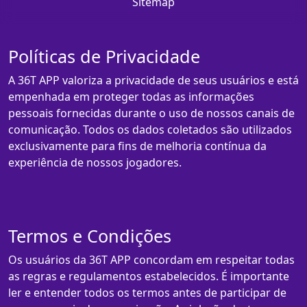
Sitemap
Políticas de Privacidade
A 36T APP valoriza a privacidade de seus usuários e está
empenhada em proteger todas as informações
pessoais fornecidas durante o uso de nossos canais de
comunicação. Todos os dados coletados são utilizados
exclusivamente para fins de melhoria contínua da
experiência de nossos jogadores.
Termos e Condições
Os usuários da 36T APP concordam em respeitar todas
as regras e regulamentos estabelecidos. É importante
ler e entender todos os termos antes de participar de