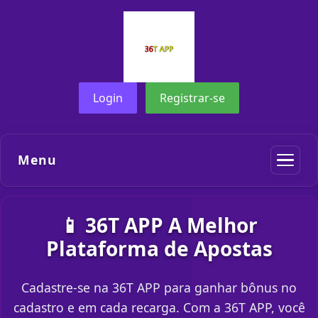
Login
Registrar-se
Menu
📱 36T APP A Melhor
Plataforma de Apostas
Cadastre-se na 36T APP para ganhar bônus no
cadastro e em cada recarga. Com a 36T APP, você