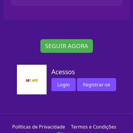
SEGUIR AGORA
Acessos
Login
Registrar-se
Políticas de Privacidade
Termos e Condições