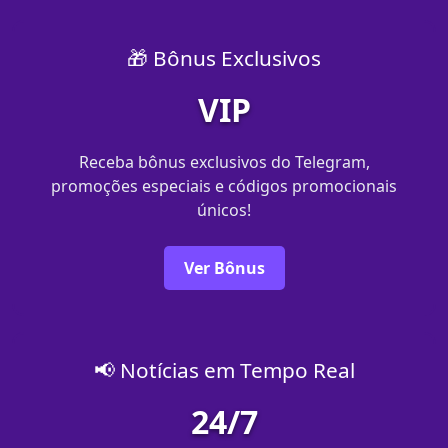
🎁 Bônus Exclusivos
VIP
Receba bônus exclusivos do Telegram,
promoções especiais e códigos promocionais
únicos!
Ver Bônus
📢 Notícias em Tempo Real
24/7