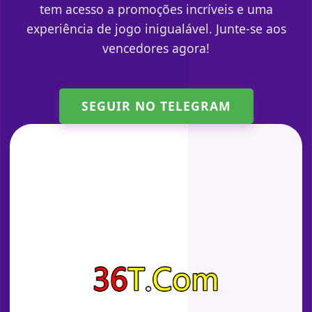
tem acesso a promoções incríveis e uma
experiência de jogo inigualável. Junte-se aos
vencedores agora!
SEGUIR NO TELEGRAM