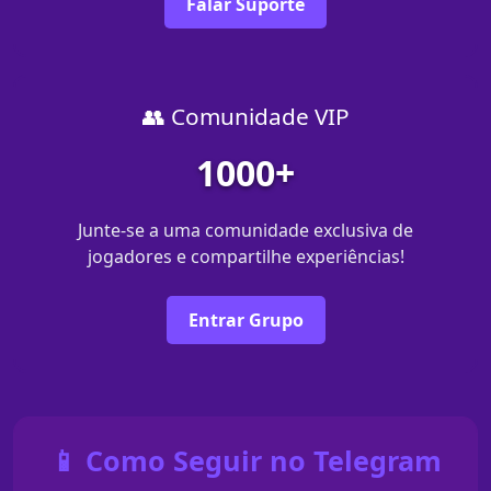
Falar Suporte
👥 Comunidade VIP
1000+
Junte-se a uma comunidade exclusiva de
jogadores e compartilhe experiências!
Entrar Grupo
📱 Como Seguir no Telegram