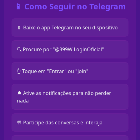
📱 Como Seguir no Telegram
📱 Baixe o app Telegram no seu dispositivo
🔍 Procure por "@399W LoginOficial"
👆 Toque em "Entrar" ou "Join"
🔔 Ative as notificações para não perder
nada
💬 Participe das conversas e interaja