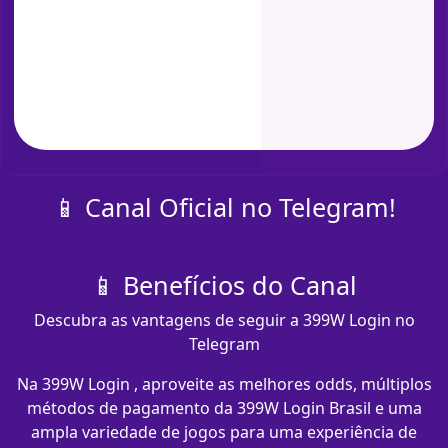
📱 Canal Oficial no Telegram!
📱 Benefícios do Canal
Descubra as vantagens de seguir a 399W Login no
Telegram
Na 399W Login , aproveite as melhores odds, múltiplos
métodos de pagamento da 399W Login Brasil e uma
ampla variedade de jogos para uma experiência de