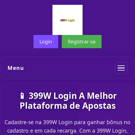
Login
Registrar-se
Menu
📱 399W Login A Melhor
Plataforma de Apostas
Cadastre-se na 399W Login para ganhar bônus no
cadastro e em cada recarga. Com a 399W Login,