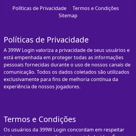
Políticas de Privacidade
Termos e Condições
Sitemap
Políticas de Privacidade
A 399W Login valoriza a privacidade de seus usuários e
está empenhada em proteger todas as informações
pessoais fornecidas durante o uso de nossos canais de
comunicação. Todos os dados coletados são utilizados
exclusivamente para fins de melhoria contínua da
experiência de nossos jogadores.
Termos e Condições
Os usuários da 399W Login concordam em respeitar