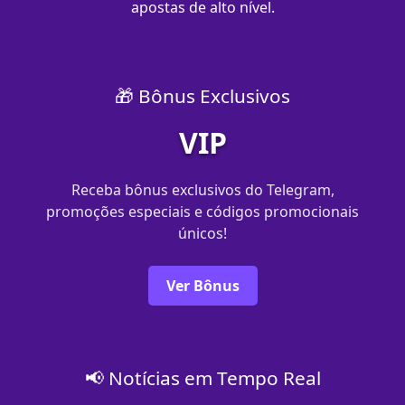
apostas de alto nível.
🎁 Bônus Exclusivos
VIP
Receba bônus exclusivos do Telegram,
promoções especiais e códigos promocionais
únicos!
Ver Bônus
📢 Notícias em Tempo Real