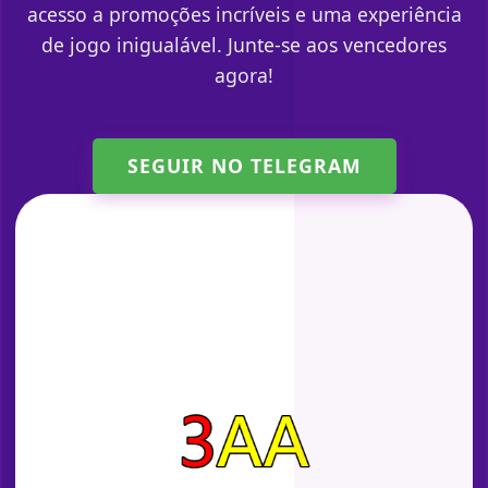
acesso a promoções incríveis e uma experiência
de jogo inigualável. Junte-se aos vencedores
agora!
SEGUIR NO TELEGRAM