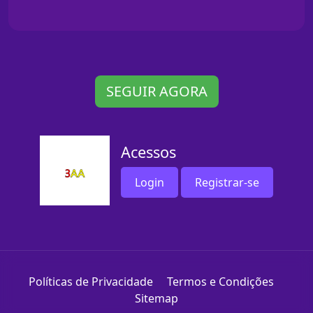
SEGUIR AGORA
Acessos
Login
Registrar-se
Políticas de Privacidade
Termos e Condições
Sitemap