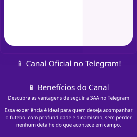
📱 Canal Oficial no Telegram!
📱 Benefícios do Canal
Descubra as vantagens de seguir a 3AA no Telegram
Essa experiência é ideal para quem deseja acompanhar
o futebol com profundidade e dinamismo, sem perder
nenhum detalhe do que acontece em campo.