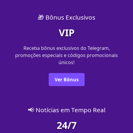
🎁 Bônus Exclusivos
VIP
Receba bônus exclusivos do Telegram,
promoções especiais e códigos promocionais
únicos!
Ver Bônus
📢 Notícias em Tempo Real
24/7