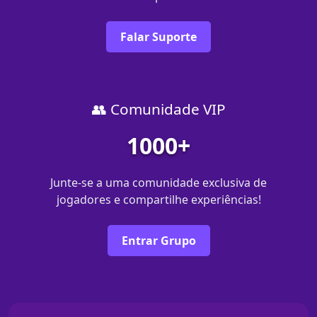
Falar Suporte
👥 Comunidade VIP
1000+
Junte-se a uma comunidade exclusiva de
jogadores e compartilhe experiências!
Entrar Grupo