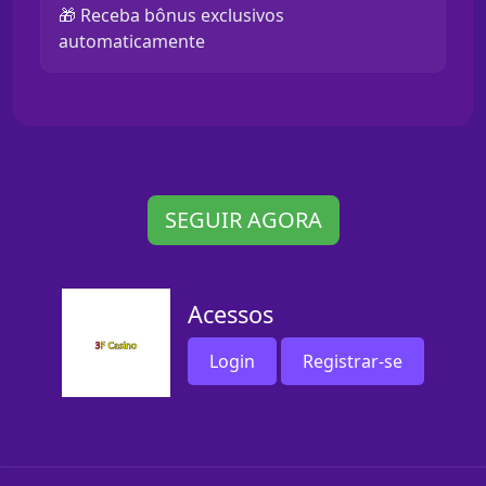
🎁 Receba bônus exclusivos
automaticamente
SEGUIR AGORA
Acessos
Login
Registrar-se