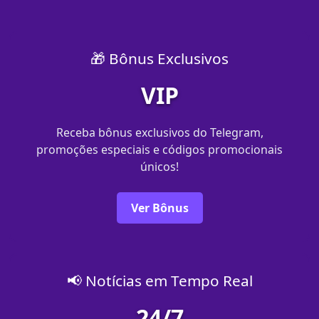
🎁 Bônus Exclusivos
VIP
Receba bônus exclusivos do Telegram,
promoções especiais e códigos promocionais
únicos!
Ver Bônus
📢 Notícias em Tempo Real
24/7