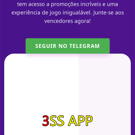
tem acesso a promoções incríveis e uma
experiência de jogo inigualável. Junte-se aos
vencedores agora!
SEGUIR NO TELEGRAM