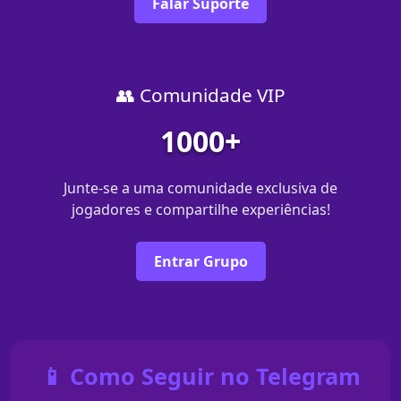
Falar Suporte
👥 Comunidade VIP
1000+
Junte-se a uma comunidade exclusiva de
jogadores e compartilhe experiências!
Entrar Grupo
📱 Como Seguir no Telegram