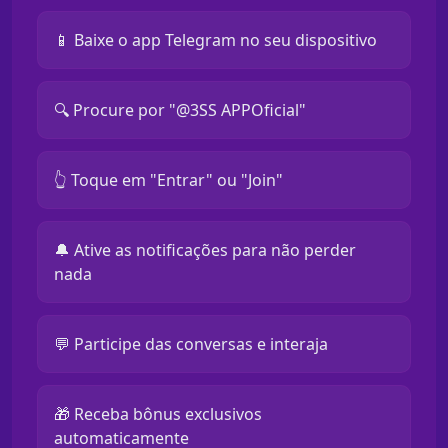
📱 Baixe o app Telegram no seu dispositivo
🔍 Procure por "@3SS APPOficial"
👆 Toque em "Entrar" ou "Join"
🔔 Ative as notificações para não perder
nada
💬 Participe das conversas e interaja
🎁 Receba bônus exclusivos
automaticamente