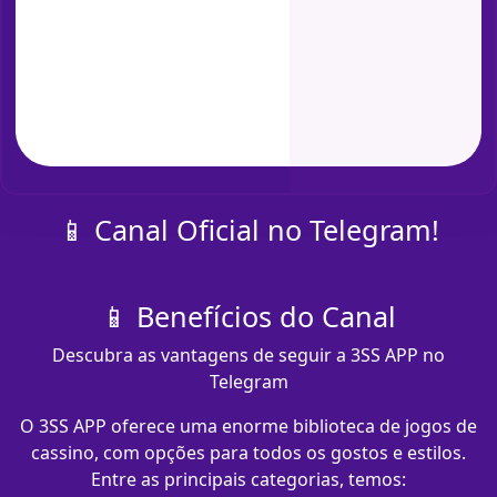
📱 Canal Oficial no Telegram!
📱 Benefícios do Canal
Descubra as vantagens de seguir a 3SS APP no
Telegram
O 3SS APP oferece uma enorme biblioteca de jogos de
cassino, com opções para todos os gostos e estilos.
Entre as principais categorias, temos: