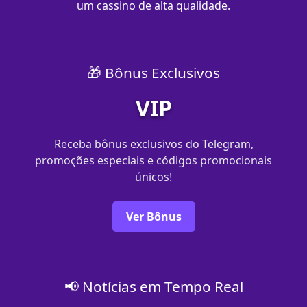
um cassino de alta qualidade.
🎁 Bônus Exclusivos
VIP
Receba bônus exclusivos do Telegram,
promoções especiais e códigos promocionais
únicos!
Ver Bônus
📢 Notícias em Tempo Real