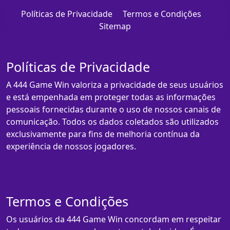
Políticas de Privacidade
Termos e Condições
Sitemap
Políticas de Privacidade
A 444 Game Win valoriza a privacidade de seus usuários
e está empenhada em proteger todas as informações
pessoais fornecidas durante o uso de nossos canais de
comunicação. Todos os dados coletados são utilizados
exclusivamente para fins de melhoria contínua da
experiência de nossos jogadores.
Termos e Condições
Os usuários da 444 Game Win concordam em respeitar