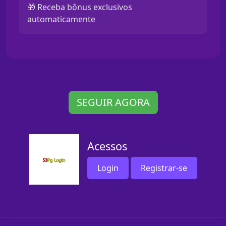
🎁 Receba bônus exclusivos
automaticamente
SEGUIR AGORA
Acessos
Login
Registrar-se