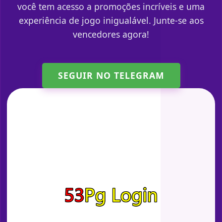
você tem acesso a promoções incríveis e uma
experiência de jogo inigualável. Junte-se aos
vencedores agora!
SEGUIR NO TELEGRAM