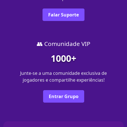
Falar Suporte
👥 Comunidade VIP
1000+
Junte-se a uma comunidade exclusiva de
jogadores e compartilhe experiências!
Entrar Grupo