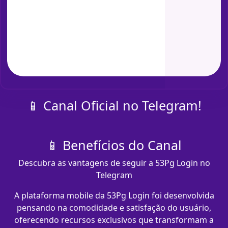
📱 Canal Oficial no Telegram!
📱 Benefícios do Canal
Descubra as vantagens de seguir a 53Pg Login no
Telegram
A plataforma mobile da 53Pg Login foi desenvolvida
pensando na comodidade e satisfação do usuário,
oferecendo recursos exclusivos que transformam a