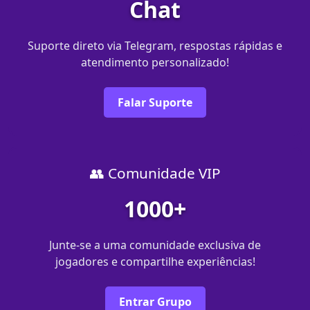
Chat
Suporte direto via Telegram, respostas rápidas e
atendimento personalizado!
Falar Suporte
👥 Comunidade VIP
1000+
Junte-se a uma comunidade exclusiva de
jogadores e compartilhe experiências!
Entrar Grupo