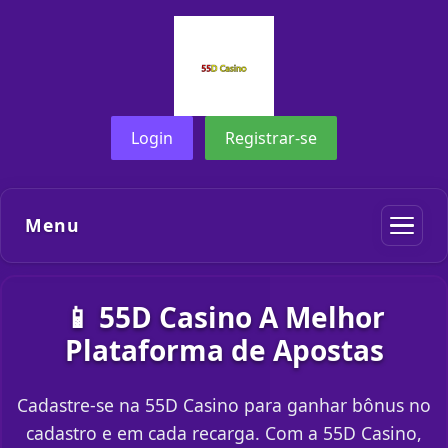
Login
Registrar-se
Menu
📱 55D Casino A Melhor
Plataforma de Apostas
Cadastre-se na 55D Casino para ganhar bônus no
cadastro e em cada recarga. Com a 55D Casino,