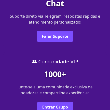
Chat
Suporte direto via Telegram, respostas rápidas e
atendimento personalizado!
Falar Suporte
👥 Comunidade VIP
1000+
Junte-se a uma comunidade exclusiva de
jogadores e compartilhe experiências!
Entrar Grupo