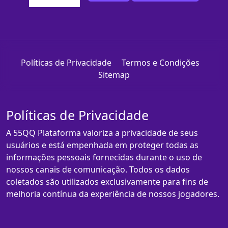
Políticas de Privacidade
Termos e Condições
Sitemap
Políticas de Privacidade
A 55QQ Plataforma valoriza a privacidade de seus
usuários e está empenhada em proteger todas as
informações pessoais fornecidas durante o uso de
nossos canais de comunicação. Todos os dados
coletados são utilizados exclusivamente para fins de
melhoria contínua da experiência de nossos jogadores.