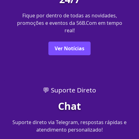
Fique por dentro de todas as novidades,
promoções e eventos da 56B.Com em tempo
real!
Ver Notícias
💬 Suporte Direto
Chat
Suporte direto via Telegram, respostas rápidas e
atendimento personalizado!