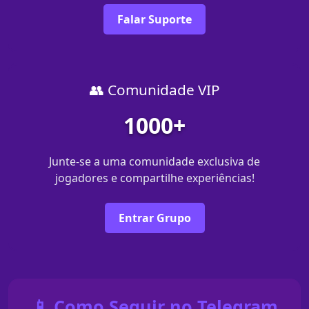
Falar Suporte
👥 Comunidade VIP
1000+
Junte-se a uma comunidade exclusiva de
jogadores e compartilhe experiências!
Entrar Grupo
📱 Como Seguir no Telegram