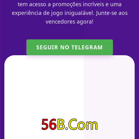
tem acesso a promoções incríveis e uma
experiência de jogo inigualável. Junte-se aos
vencedores agora!
SEGUIR NO TELEGRAM