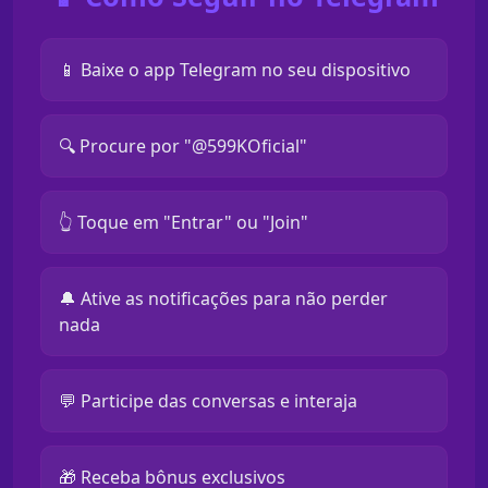
📱 Baixe o app Telegram no seu dispositivo
🔍 Procure por "@599KOficial"
👆 Toque em "Entrar" ou "Join"
🔔 Ative as notificações para não perder
nada
💬 Participe das conversas e interaja
🎁 Receba bônus exclusivos