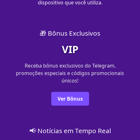
dispositivo que você utiliza.
🎁 Bônus Exclusivos
VIP
Receba bônus exclusivos do Telegram,
promoções especiais e códigos promocionais
únicos!
Ver Bônus
📢 Notícias em Tempo Real