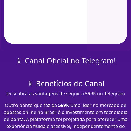
📱 Canal Oficial no Telegram!
📱 Benefícios do Canal
Descubra as vantagens de seguir a 599K no Telegram
Outro ponto que faz da
599K
uma líder no mercado de
apostas online no Brasil é o investimento em tecnologia
de ponta. A plataforma foi projetada para oferecer uma
experiência fluida e acessível, independentemente do