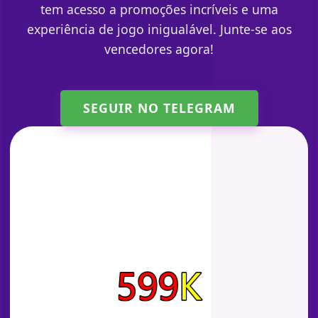
tem acesso a promoções incríveis e uma
experiência de jogo inigualável. Junte-se aos
vencedores agora!
SEGUIR NO TELEGRAM