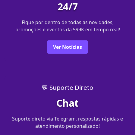
24/7
Fique por dentro de todas as novidades,
promoções e eventos da 599K em tempo real!
Ver Notícias
💬 Suporte Direto
Chat
Suporte direto via Telegram, respostas rápidas e
atendimento personalizado!