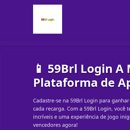
📱 59Brl Login A
Plataforma de A
Cadastre-se na 59Brl Login para ganha
cada recarga. Com a 59Brl Login, você
incríveis e uma experiência de jogo inig
vencedores agora!