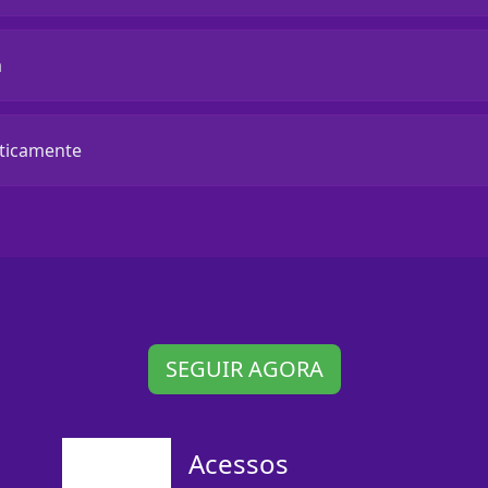
a
aticamente
SEGUIR AGORA
Acessos