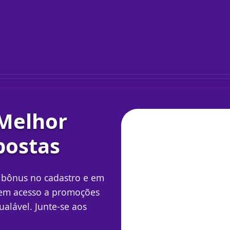
 Melhor
postas
r bônus no cadastro e em
 tem acesso a promoções
ualável. Junte-se aos