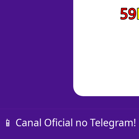
📱 Canal Oficial no Telegram!