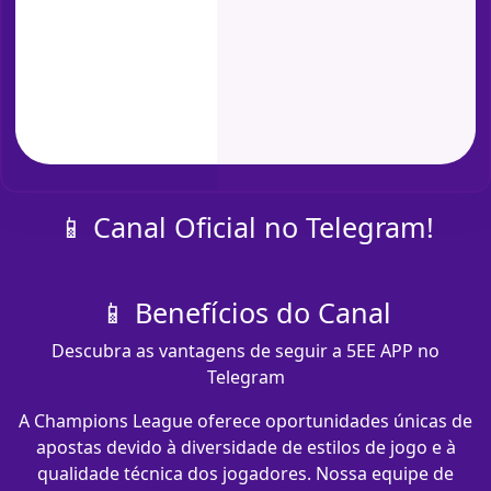
📱 Canal Oficial no Telegram!
📱 Benefícios do Canal
Descubra as vantagens de seguir a 5EE APP no
Telegram
A Champions League oferece oportunidades únicas de
apostas devido à diversidade de estilos de jogo e à
qualidade técnica dos jogadores. Nossa equipe de