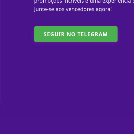
promoções incríveis e uma experiência d
Junte-se aos vencedores agora!
SEGUIR NO TELEGRAM