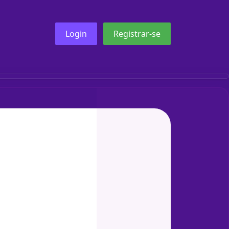
Login
Registrar-se