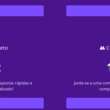
reto
👥 
t
espostas rápidas e
Junte-se a uma com
lizado!
compa
e