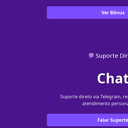
Ver Bônus
💬 Suporte Di
Cha
Suporte direto via Telegram, r
atendimento persona
Falar Suport