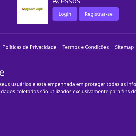
Acessos
Login
Registrar-se
Políticas de Privacidade
Termos e Condições
Sitemap
de
e seus usuários e está empenhada em proteger todas as inf
dados coletados são utilizados exclusivamente para fins d