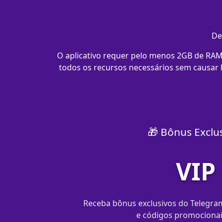
De
O aplicativo requer pelo menos 2GB de RAM
todos os recursos necessários sem causar 
🎁 Bônus Exclu
VIP
Receba bônus exclusivos do Telegra
e códigos promocionai