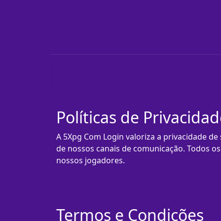
Políticas de Privacida
A 5Xpg Com Login valoriza a privacidade d
de nossos canais de comunicação. Todos os 
nossos jogadores.
Termos e Condições