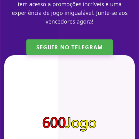
tem acesso a promoções incríveis e uma
experiência de jogo inigualável. Junte-se aos
vencedores agora!
SEGUIR NO TELEGRAM