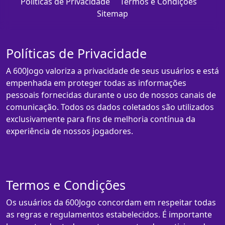
Políticas de Privacidade
Termos e Condições
Sitemap
Políticas de Privacidade
A 600Jogo valoriza a privacidade de seus usuários e está
empenhada em proteger todas as informações
pessoais fornecidas durante o uso de nossos canais de
comunicação. Todos os dados coletados são utilizados
exclusivamente para fins de melhoria contínua da
experiência de nossos jogadores.
Termos e Condições
Os usuários da 600Jogo concordam em respeitar todas
as regras e regulamentos estabelecidos. É importante