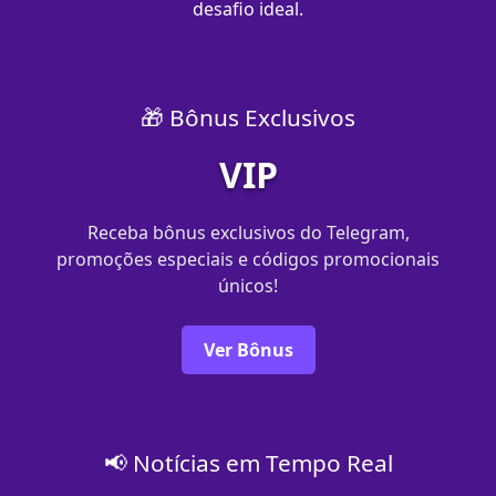
desafio ideal.
🎁 Bônus Exclusivos
VIP
Receba bônus exclusivos do Telegram,
promoções especiais e códigos promocionais
únicos!
Ver Bônus
📢 Notícias em Tempo Real