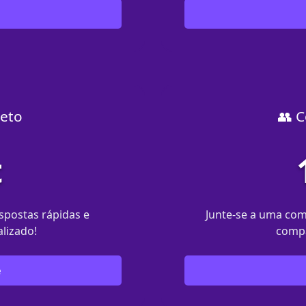
reto
👥 
t
espostas rápidas e
Junte-se a uma com
lizado!
compa
e