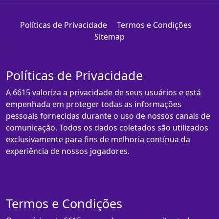
Políticas de Privacidade
Termos e Condições
Sitemap
Políticas de Privacidade
A 6615 valoriza a privacidade de seus usuários e está
empenhada em proteger todas as informações
pessoais fornecidas durante o uso de nossos canais de
comunicação. Todos os dados coletados são utilizados
exclusivamente para fins de melhoria contínua da
experiência de nossos jogadores.
Termos e Condições