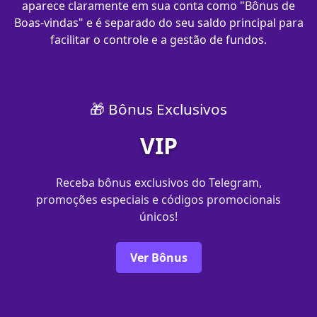
aparece claramente em sua conta como "Bônus de
Boas-vindas" e é separado do seu saldo principal para
facilitar o controle e a gestão de fundos.
🎁 Bônus Exclusivos
VIP
Receba bônus exclusivos do Telegram,
promoções especiais e códigos promocionais
únicos!
Ver Bônus