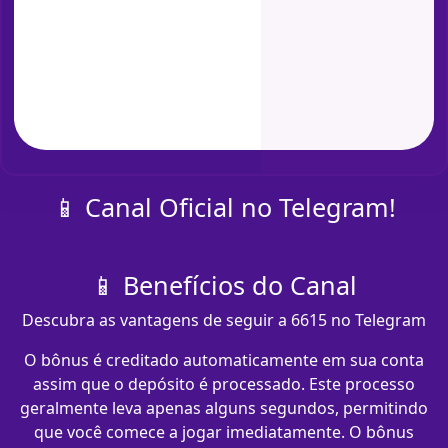
📱 Canal Oficial no Telegram!
📱 Benefícios do Canal
Descubra as vantagens de seguir a 6615 no Telegram
O bônus é creditado automaticamente em sua conta
assim que o depósito é processado. Este processo
geralmente leva apenas alguns segundos, permitindo
que você comece a jogar imediatamente. O bônus