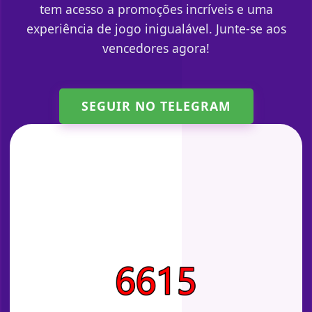
tem acesso a promoções incríveis e uma
experiência de jogo inigualável. Junte-se aos
vencedores agora!
SEGUIR NO TELEGRAM