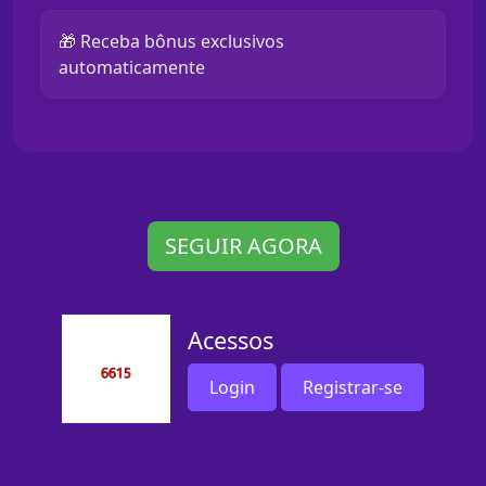
🎁 Receba bônus exclusivos
automaticamente
SEGUIR AGORA
Acessos
Login
Registrar-se