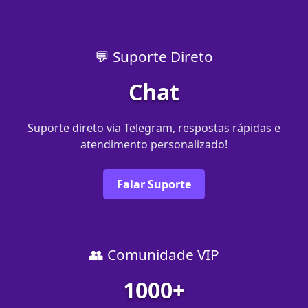
💬 Suporte Direto
Chat
Suporte direto via Telegram, respostas rápidas e
atendimento personalizado!
Falar Suporte
👥 Comunidade VIP
1000+