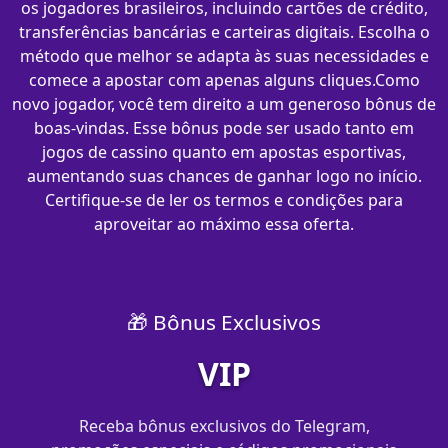
os jogadores brasileiros, incluindo cartões de crédito,
transferências bancárias e carteiras digitais. Escolha o
método que melhor se adapta às suas necessidades e
comece a apostar com apenas alguns cliques.Como
novo jogador, você tem direito a um generoso bônus de
boas-vindas. Esse bônus pode ser usado tanto em
jogos de cassino quanto em apostas esportivas,
aumentando suas chances de ganhar logo no início.
Certifique-se de ler os termos e condições para
aproveitar ao máximo essa oferta.
🎁 Bônus Exclusivos
VIP
Receba bônus exclusivos do Telegram,