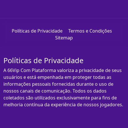
Políticas de Privacidade
Termos e Condições
Sitemap
Políticas de Privacidade
A 66Vip Com Plataforma valoriza a privacidade de seus
usuários e está empenhada em proteger todas as
informações pessoais fornecidas durante o uso de
nossos canais de comunicação. Todos os dados
coletados são utilizados exclusivamente para fins de
melhoria contínua da experiência de nossos jogadores.