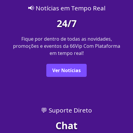
📢 Notícias em Tempo Real
24/7
Fique por dentro de todas as novidades,
promoções e eventos da 66Vip Com Plataforma
em tempo real!
Ver Notícias
💬 Suporte Direto
Chat