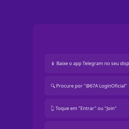
📱 Baixe o app Telegram no seu disp
🔍 Procure por "@67A LoginOficial"
👆 Toque em "Entrar" ou "Join"