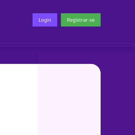
Login
Registrar-se