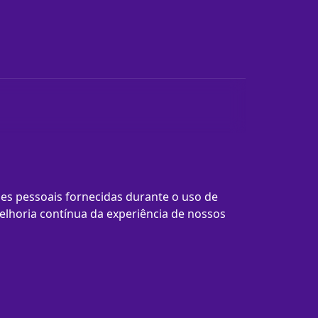
es pessoais fornecidas durante o uso de
elhoria contínua da experiência de nossos