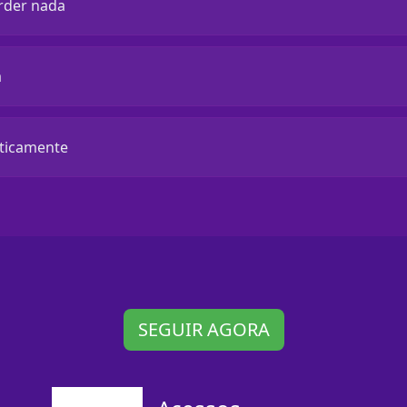
erder nada
a
aticamente
SEGUIR AGORA