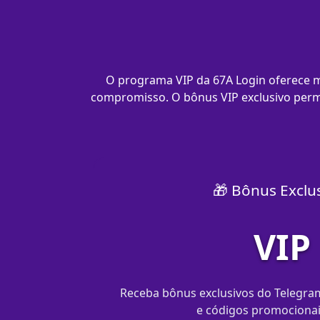
O programa VIP da 67A Login oferece mú
compromisso. O bônus VIP exclusivo permi
🎁 Bônus Exclu
VIP
Receba bônus exclusivos do Telegra
e códigos promocionai