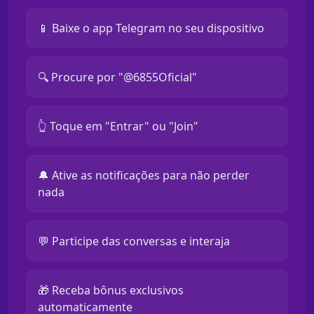
📱 Baixe o app Telegram no seu dispositivo
🔍 Procure por "@6855Oficial"
👆 Toque em "Entrar" ou "Join"
🔔 Ative as notificações para não perder
nada
💬 Participe das conversas e interaja
🎁 Receba bônus exclusivos
automaticamente