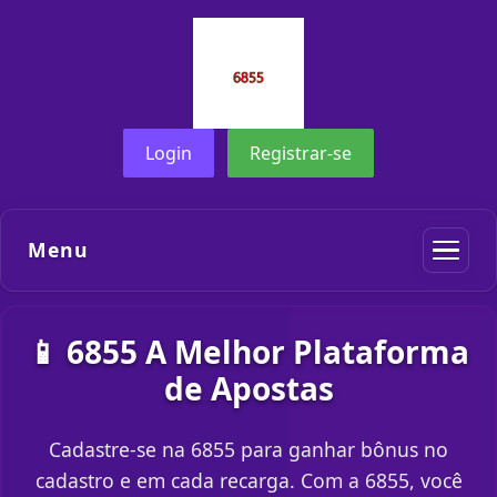
Login
Registrar-se
Menu
📱 6855 A Melhor Plataforma
de Apostas
Cadastre-se na 6855 para ganhar bônus no
cadastro e em cada recarga. Com a 6855, você