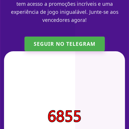
tem acesso a promoções incríveis e uma
experiência de jogo inigualável. Junte-se aos
vencedores agora!
SEGUIR NO TELEGRAM