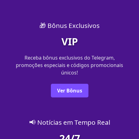
🎁 Bônus Exclusivos
VIP
Receba bônus exclusivos do Telegram,
promoções especiais e códigos promocionais
únicos!
Ver Bônus
📢 Notícias em Tempo Real
24/7