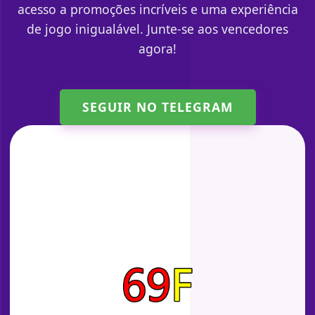
acesso a promoções incríveis e uma experiência
de jogo inigualável. Junte-se aos vencedores
agora!
SEGUIR NO TELEGRAM