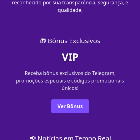
reconhecido por sua transparência, segurança, e
qualidade.
🎁 Bônus Exclusivos
VIP
Receba bônus exclusivos do Telegram,
promoções especiais e códigos promocionais
únicos!
Ver Bônus
📢 Notícias em Tempo Real