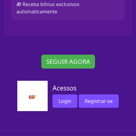
🎁 Receba bônus exclusivos
automaticamente
SEGUIR AGORA
Acessos
Login
Registrar-se