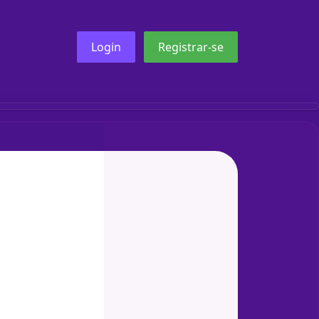
Login
Registrar-se