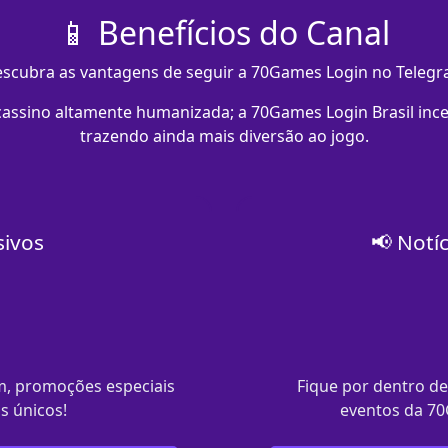
📱 Benefícios do Canal
scubra as vantagens de seguir a 70Games Login no Teleg
ssino altamente humanizada; a 70Games Login Brasil incent
trazendo ainda mais diversão ao jogo.
sivos
📢 Notí
m, promoções especiais
Fique por dentro d
s únicos!
eventos da 70