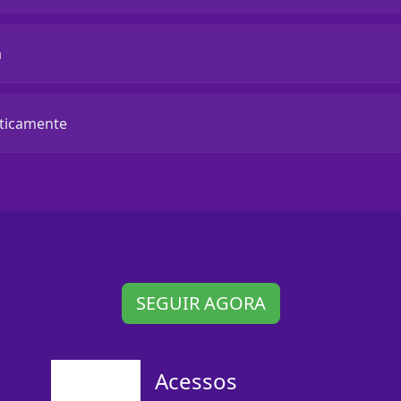
a
aticamente
SEGUIR AGORA
Acessos