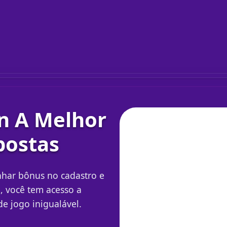
n A Melhor
postas
har bônus no cadastro e
 você tem acesso a
e jogo inigualável.