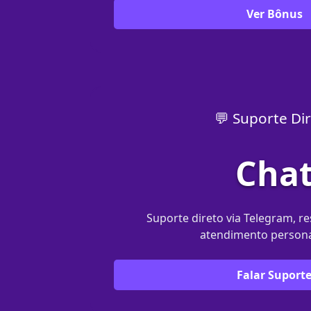
Ver Bônus
💬 Suporte Di
Cha
Suporte direto via Telegram, r
atendimento persona
Falar Suport