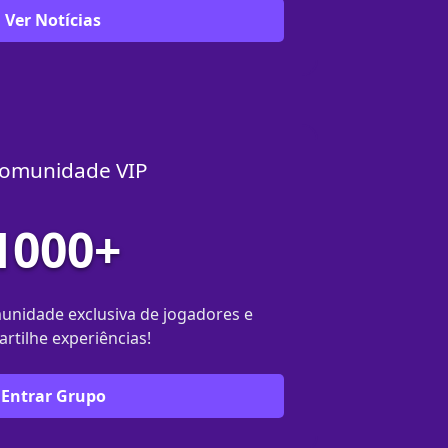
Ver Notícias
Comunidade VIP
1000+
unidade exclusiva de jogadores e
rtilhe experiências!
Entrar Grupo