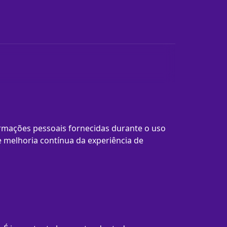
rmações pessoais fornecidas durante o uso
e melhoria contínua da experiência de