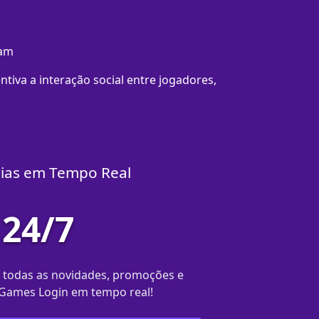
ram
iva a interação social entre jogadores,
cias em Tempo Real
24/7
e todas as novidades, promoções e
Games Login em tempo real!