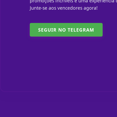
promoções incríveis e uma experiência d
Junte-se aos vencedores agora!
SEGUIR NO TELEGRAM