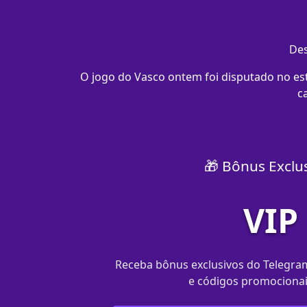
Des
O jogo do Vasco ontem foi disputado no es
c
🎁 Bônus Exclu
VIP
Receba bônus exclusivos do Telegra
e códigos promocionai