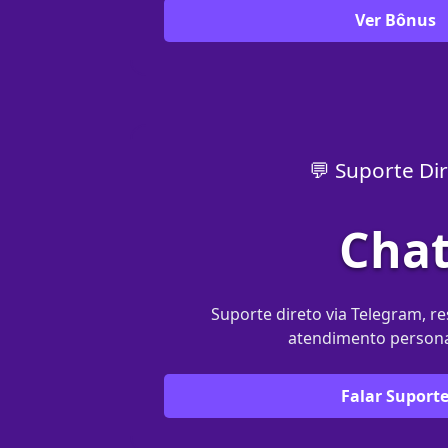
Ver Bônus
💬 Suporte Di
Cha
Suporte direto via Telegram, r
atendimento persona
Falar Suport