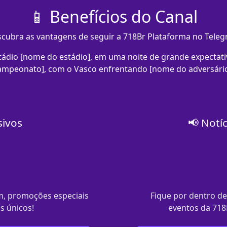
📱 Benefícios do Canal
cubra as vantagens de seguir a 718Br Plataforma no Tele
tádio [nome do estádio], em uma noite de grande expectat
ampeonato], com o Vasco enfrentando [nome do adversário
sivos
📢 Notí
m, promoções especiais
Fique por dentro d
s únicos!
eventos da 718