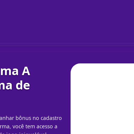
rma A
ma de
ganhar bônus no cadastro
rma, você tem acesso a