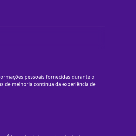
nformações pessoais fornecidas durante o
ns de melhoria contínua da experiência de