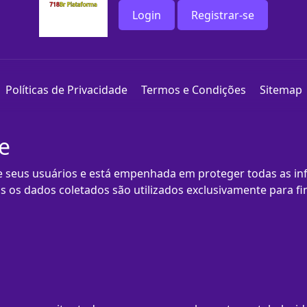
Login
Registrar-se
Políticas de Privacidade
Termos e Condições
Sitemap
de
de seus usuários e está empenhada em proteger todas as i
 os dados coletados são utilizados exclusivamente para fi