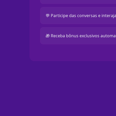
💬 Participe das conversas e interaj
🎁 Receba bônus exclusivos autom