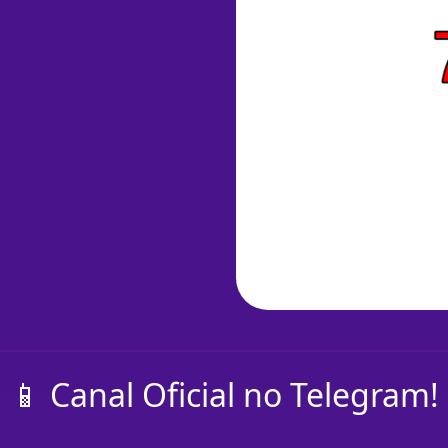
📱 Canal Oficial no Telegram!