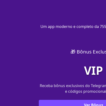
Um app moderno e completo da 755T B
🎁 Bônus Exclu
VIP
Receba bônus exclusivos do Telegra
e códigos promocionai
Ver Bônus