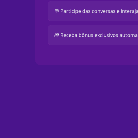
💬 Participe das conversas e interaj
🎁 Receba bônus exclusivos autom