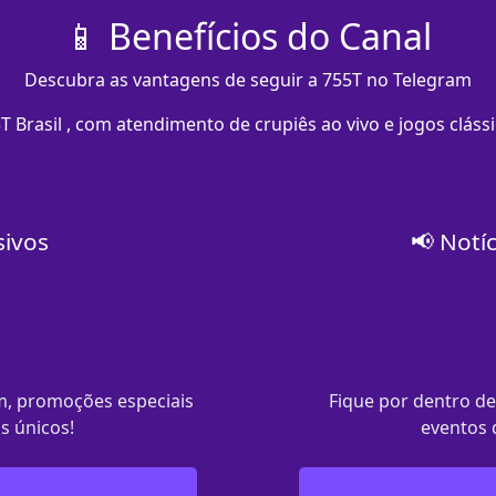
📱 Benefícios do Canal
Descubra as vantagens de seguir a 755T no Telegram
rasil , com atendimento de crupiês ao vivo e jogos clássi
sivos
📢 Notí
m, promoções especiais
Fique por dentro d
s únicos!
eventos 