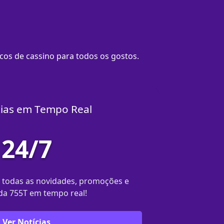
cos de cassino para todos os gostos.
cias em Tempo Real
24/7
e todas as novidades, promoções e
da 755T em tempo real!
Ver Notícias