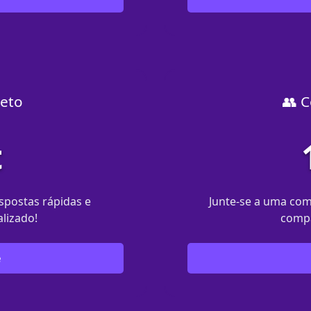
reto
👥 
t
espostas rápidas e
Junte-se a uma com
lizado!
compa
e