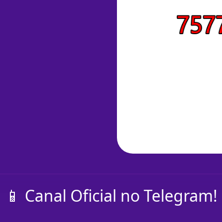
📱 Canal Oficial no Telegram!