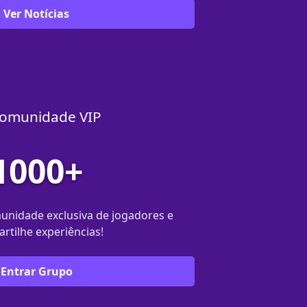
Ver Notícias
Comunidade VIP
1000+
unidade exclusiva de jogadores e
rtilhe experiências!
Entrar Grupo