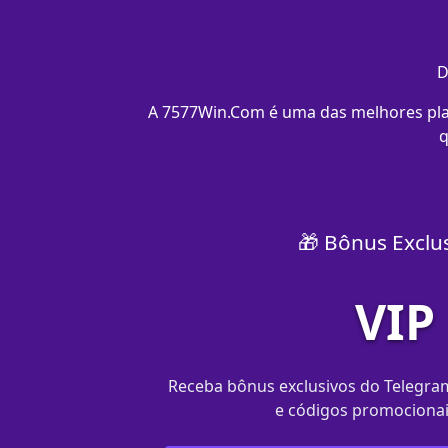
D
A 7577Win.Com é uma das melhores plat
q
🎁 Bônus Exclu
VIP
Receba bônus exclusivos do Telegra
e códigos promocionai