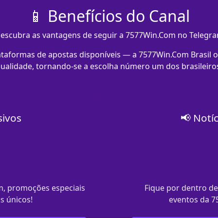
📱 Benefícios do Canal
escubra as vantagens de seguir a 7577Win.Com no Telegr
aformas de apostas disponíveis — a 7577Win.Com Brasil of
ualidade, tornando-se a escolha número um dos brasileiro
sivos
📢 Notí
m, promoções especiais
Fique por dentro d
s únicos!
eventos da 7