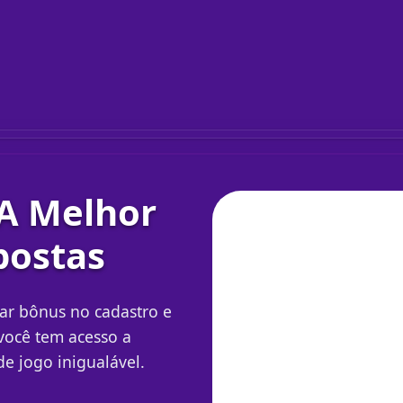
A Melhor
postas
ar bônus no cadastro e
você tem acesso a
e jogo inigualável.