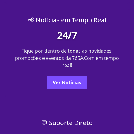
📢 Notícias em Tempo Real
24/7
Fique por dentro de todas as novidades,
promoções e eventos da 765A.Com em tempo
real!
Ver Notícias
💬 Suporte Direto