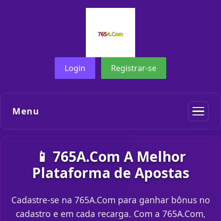
Login
Registrar-se
Menu
📱 765A.Com A Melhor
Plataforma de Apostas
Cadastre-se na 765A.Com para ganhar bônus no
cadastro e em cada recarga. Com a 765A.Com,