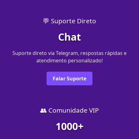
💬 Suporte Direto
Chat
Suporte direto via Telegram, respostas rápidas e
atendimento personalizado!
Falar Suporte
👥 Comunidade VIP
1000+