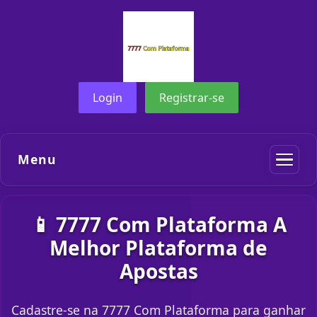
Login
Registrar-se
Menu
📱 7777 Com Plataforma A
Melhor Plataforma de
Apostas
Cadastre-se na 7777 Com Plataforma para ganhar