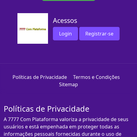
Acessos
Login
Registrar-se
Políticas de Privacidade
Termos e Condições
Sitemap
Políticas de Privacidade
A 7777 Com Plataforma valoriza a privacidade de seus
usuários e está empenhada em proteger todas as
informações pessoais fornecidas durante o uso de