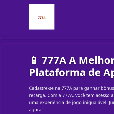
📱 777A A Melho
Plataforma de A
Cadastre-se na 777A para ganhar bônus
recarga. Com a 777A, você tem acesso a
uma experiência de jogo inigualável. J
agora!