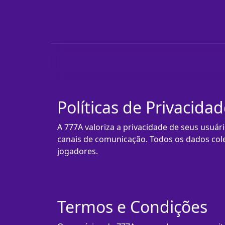
Políticas de Privacida
A 777A valoriza a privacidade de seus usuá
canais de comunicação. Todos os dados cole
jogadores.
Termos e Condições