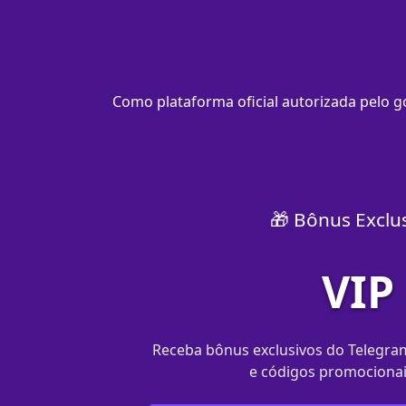
Como plataforma oficial autorizada pelo go
🎁 Bônus Exclu
VIP
Receba bônus exclusivos do Telegra
e códigos promocionai