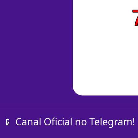
📱 Canal Oficial no Telegram!