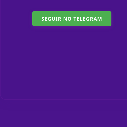
SEGUIR NO TELEGRAM