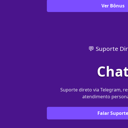
Ver Bônus
💬 Suporte Di
Cha
Suporte direto via Telegram, r
atendimento persona
Falar Suport