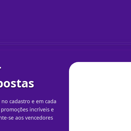
r
postas
 no cadastro e em cada
 promoções incríveis e
unte-se aos vencedores