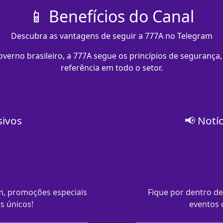
📱 Benefícios do Canal
Descubra as vantagens de seguir a 777A no Telegram
verno brasileiro, a 777A segue os princípios de segurança, j
referência em todo o setor.
sivos
📢 Notí
m, promoções especiais
Fique por dentro d
s únicos!
eventos 