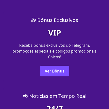
🎁 Bônus Exclusivos
VIP
Receba bônus exclusivos do Telegram,
promoções especiais e códigos promocionais
únicos!
Ver Bônus
📢 Notícias em Tempo Real
24/7