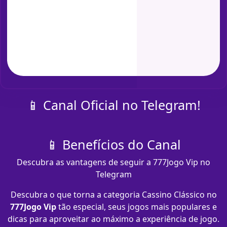
📱 Canal Oficial no Telegram!
📱 Benefícios do Canal
Descubra as vantagens de seguir a 777Jogo Vip no
Telegram
Descubra o que torna a categoria Cassino Clássico no
777Jogo Vip
tão especial, seus jogos mais populares e
dicas para aproveitar ao máximo a experiência de jogo.