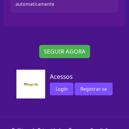
automaticamente
SEGUIR AGORA
Acessos
Login
Registrar-se