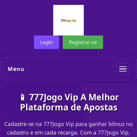
Login
Registrar-se
Menu
📱 777Jogo Vip A Melhor
Plataforma de Apostas
Cadastre-se na 777Jogo Vip para ganhar bônus no
cadastro e em cada recarga. Com a 777Jogo Vip,