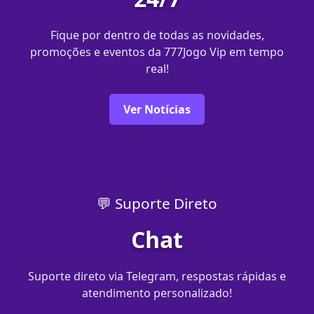
Fique por dentro de todas as novidades,
promoções e eventos da 777Jogo Vip em tempo
real!
Ver Notícias
💬 Suporte Direto
Chat
Suporte direto via Telegram, respostas rápidas e
atendimento personalizado!