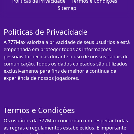
Políticas de Privacidade
Termos e Condições
Sitemap
Políticas de Privacidade
A 777Max valoriza a privacidade de seus usuários e está
empenhada em proteger todas as informações
pessoais fornecidas durante o uso de nossos canais de
comunicação. Todos os dados coletados são utilizados
exclusivamente para fins de melhoria contínua da
experiência de nossos jogadores.
Termos e Condições
Os usuários da 777Max concordam em respeitar todas
as regras e regulamentos estabelecidos. É importante