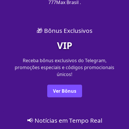
777Max Brasil .
🎁 Bônus Exclusivos
VIP
Receba bônus exclusivos do Telegram,
promoções especiais e códigos promocionais
únicos!
Ver Bônus
📢 Notícias em Tempo Real