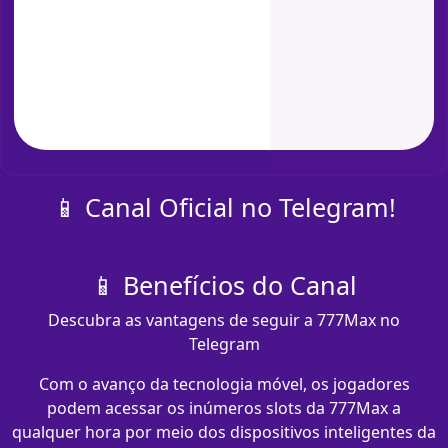
📱 Canal Oficial no Telegram!
📱 Benefícios do Canal
Descubra as vantagens de seguir a 777Max no
Telegram
Com o avanço da tecnologia móvel, os jogadores
podem acessar os inúmeros slots da 777Max a
qualquer hora por meio dos dispositivos inteligentes da