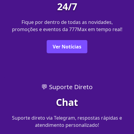
24/7
Fique por dentro de todas as novidades,
promoções e eventos da 777Max em tempo real!
Ver Notícias
💬 Suporte Direto
Chat
Suporte direto via Telegram, respostas rápidas e
atendimento personalizado!