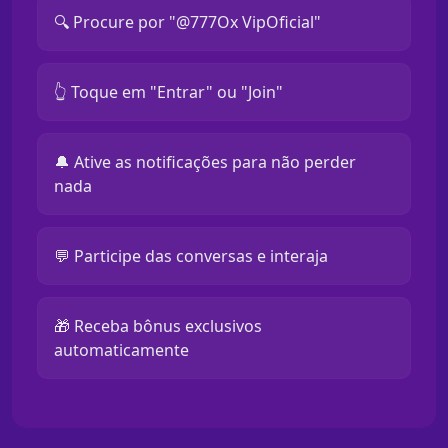
🔍 Procure por "@777Ox VipOficial"
👆 Toque em "Entrar" ou "Join"
🔔 Ative as notificações para não perder
nada
💬 Participe das conversas e interaja
🎁 Receba bônus exclusivos
automaticamente