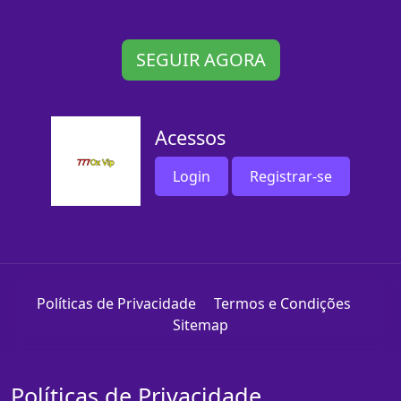
SEGUIR AGORA
Acessos
Login
Registrar-se
Políticas de Privacidade
Termos e Condições
Sitemap
Políticas de Privacidade