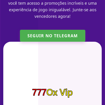
você tem acesso a promoções incríveis e uma
experiência de jogo inigualável. Junte-se aos
vencedores agora!
SEGUIR NO TELEGRAM