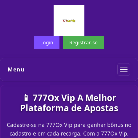
Login
Registrar-se
Menu
📱 777Ox Vip A Melhor
Plataforma de Apostas
Cadastre-se na 777Ox Vip para ganhar bônus no
cadastro e em cada recarga. Com a 777Ox Vip,