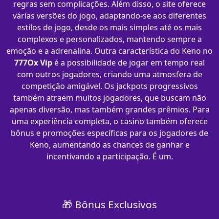
regras sem complicações. Além disso, o site oferece
várias versões do jogo, adaptando-se aos diferentes
estilos de jogo, desde os mais simples até os mais
complexos e personalizados, mantendo sempre a
emoção e a adrenalina. Outra característica do Keno no
777Ox Vip
é a possibilidade de jogar em tempo real
com outros jogadores, criando uma atmosfera de
competição amigável. Os jackpots progressivos
também atraem muitos jogadores, que buscam não
apenas diversão, mas também grandes prêmios. Para
uma experiência completa, o casino também oferece
bônus e promoções específicas para os jogadores de
Keno, aumentando as chances de ganhar e
incentivando a participação. É um.
🎁 Bônus Exclusivos