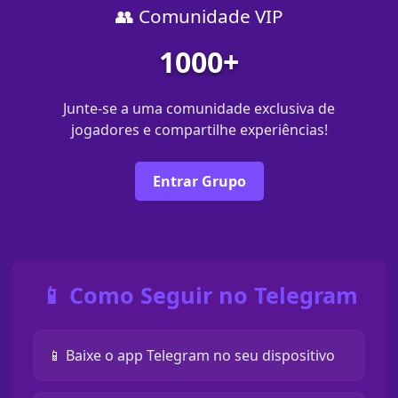
👥 Comunidade VIP
1000+
Junte-se a uma comunidade exclusiva de
jogadores e compartilhe experiências!
Entrar Grupo
📱 Como Seguir no Telegram
📱 Baixe o app Telegram no seu dispositivo