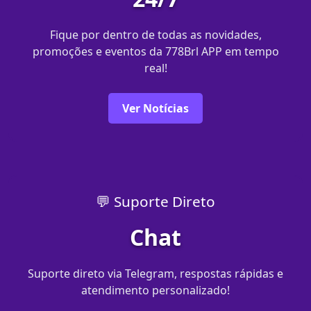
Fique por dentro de todas as novidades,
promoções e eventos da 778Brl APP em tempo
real!
Ver Notícias
💬 Suporte Direto
Chat
Suporte direto via Telegram, respostas rápidas e
atendimento personalizado!