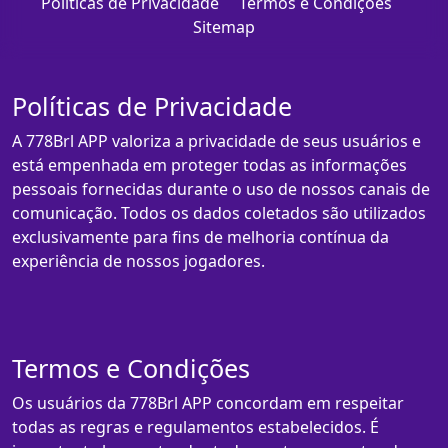
Políticas de Privacidade
Termos e Condições
Sitemap
Políticas de Privacidade
A 778Brl APP valoriza a privacidade de seus usuários e
está empenhada em proteger todas as informações
pessoais fornecidas durante o uso de nossos canais de
comunicação. Todos os dados coletados são utilizados
exclusivamente para fins de melhoria contínua da
experiência de nossos jogadores.
Termos e Condições
Os usuários da 778Brl APP concordam em respeitar
todas as regras e regulamentos estabelecidos. É