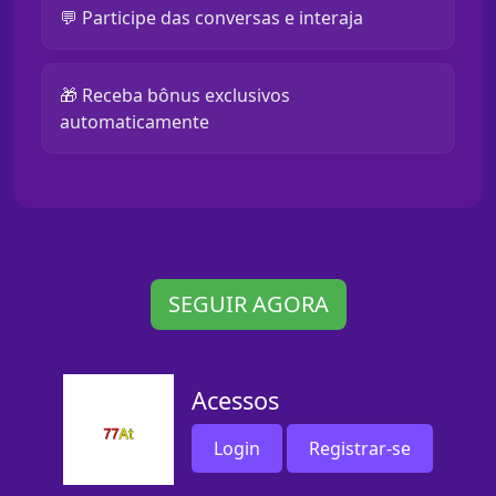
💬 Participe das conversas e interaja
🎁 Receba bônus exclusivos
automaticamente
SEGUIR AGORA
Acessos
Login
Registrar-se