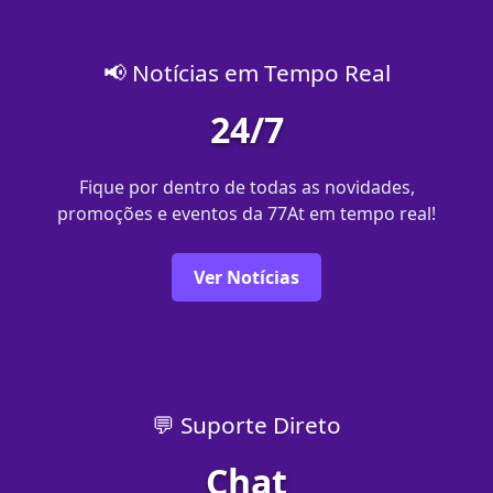
📢 Notícias em Tempo Real
24/7
Fique por dentro de todas as novidades,
promoções e eventos da 77At em tempo real!
Ver Notícias
💬 Suporte Direto
Chat