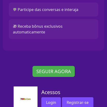
💬 Participe das conversas e interaja
🎁 Receba bônus exclusivos
automaticamente
SEGUIR AGORA
Acessos
Login
Registrar-se