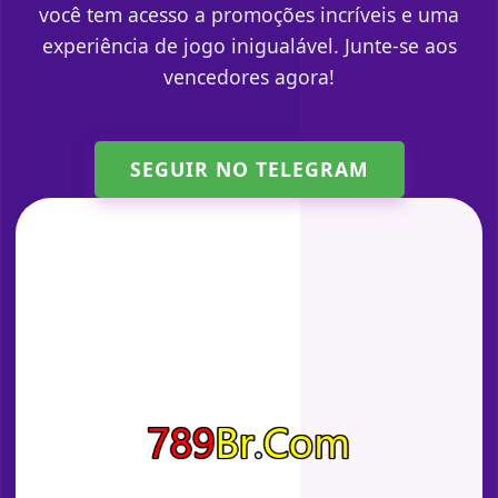
você tem acesso a promoções incríveis e uma
experiência de jogo inigualável. Junte-se aos
vencedores agora!
SEGUIR NO TELEGRAM