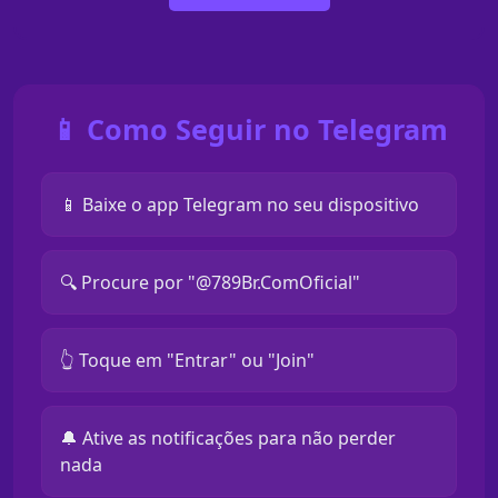
📱 Como Seguir no Telegram
📱 Baixe o app Telegram no seu dispositivo
🔍 Procure por "@789Br.ComOficial"
👆 Toque em "Entrar" ou "Join"
🔔 Ative as notificações para não perder
nada