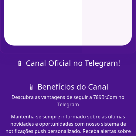
📱 Canal Oficial no Telegram!
📱 Benefícios do Canal
Descubra as vantagens de seguir a 789Br.Com no
Telegram
Mantenha-se sempre informado sobre as últimas
novidades e oportunidades com nosso sistema de
notificações push personalizado. Receba alertas sobre