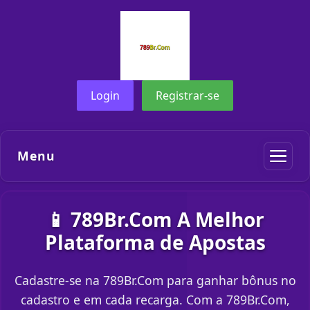
Login
Registrar-se
Menu
📱 789Br.Com A Melhor
Plataforma de Apostas
Cadastre-se na 789Br.Com para ganhar bônus no
cadastro e em cada recarga. Com a 789Br.Com,