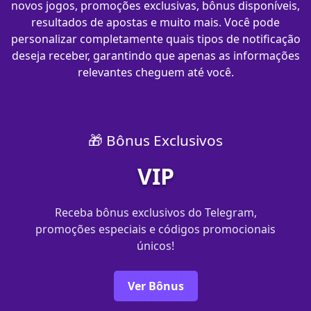
novos jogos, promoções exclusivas, bônus disponíveis,
resultados de apostas e muito mais. Você pode
personalizar completamente quais tipos de notificação
deseja receber, garantindo que apenas as informações
relevantes cheguem até você.
🎁 Bônus Exclusivos
VIP
Receba bônus exclusivos do Telegram,
promoções especiais e códigos promocionais
únicos!
Ver Bônus