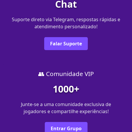
Chat
Suporte direto via Telegram, respostas rápidas e
atendimento personalizado!
Falar Suporte
👥 Comunidade VIP
1000+
Junte-se a uma comunidade exclusiva de
jogadores e compartilhe experiências!
Entrar Grupo