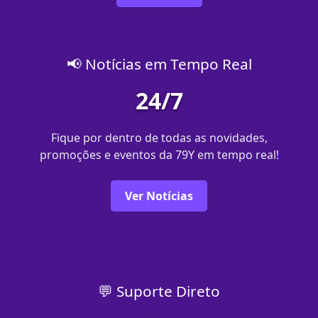
📢 Notícias em Tempo Real
24/7
Fique por dentro de todas as novidades,
promoções e eventos da 79Y em tempo real!
Ver Notícias
💬 Suporte Direto