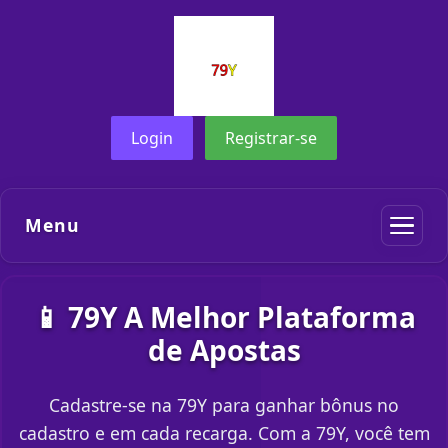
Login
Registrar-se
Menu
📱 79Y A Melhor Plataforma
de Apostas
Cadastre-se na 79Y para ganhar bônus no
cadastro e em cada recarga. Com a 79Y, você tem