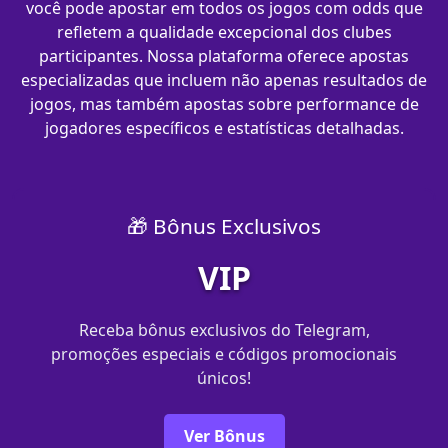
você pode apostar em todos os jogos com odds que
refletem a qualidade excepcional dos clubes
participantes. Nossa plataforma oferece apostas
especializadas que incluem não apenas resultados de
jogos, mas também apostas sobre performance de
jogadores específicos e estatísticas detalhadas.
🎁 Bônus Exclusivos
VIP
Receba bônus exclusivos do Telegram,
promoções especiais e códigos promocionais
únicos!
Ver Bônus