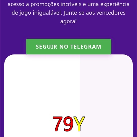
acesso a promoções incríveis e uma experiência
de jogo inigualável. Junte-se aos vencedores
agora!
SEGUIR NO TELEGRAM