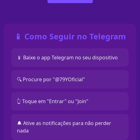
📱 Como Seguir no Telegram
📱 Baixe o app Telegram no seu dispositivo
🔍 Procure por "@79YOficial"
👆 Toque em "Entrar" ou "Join"
🔔 Ative as notificações para não perder
nada