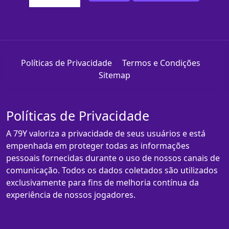
Políticas de Privacidade
Termos e Condições
Sitemap
Políticas de Privacidade
A 79Y valoriza a privacidade de seus usuários e está
empenhada em proteger todas as informações
pessoais fornecidas durante o uso de nossos canais de
comunicação. Todos os dados coletados são utilizados
exclusivamente para fins de melhoria contínua da
experiência de nossos jogadores.