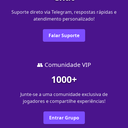
Suporte direto via Telegram, respostas rápidas e
atendimento personalizado!
Falar Suporte
👥 Comunidade VIP
1000+
Junte-se a uma comunidade exclusiva de
jogadores e compartilhe experiências!
Entrar Grupo