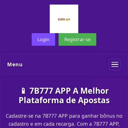
Login
Registrar-se
Menu
📱 7B777 APP A Melhor
Plataforma de Apostas
Cadastre-se na 7B777 APP para ganhar bônus no
cadastro e em cada recarga. Com a 7B777 APP,