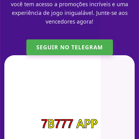
você tem acesso a promoções incríveis e uma
experiência de jogo inigualável. Junte-se aos
vencedores agora!
SEGUIR NO TELEGRAM