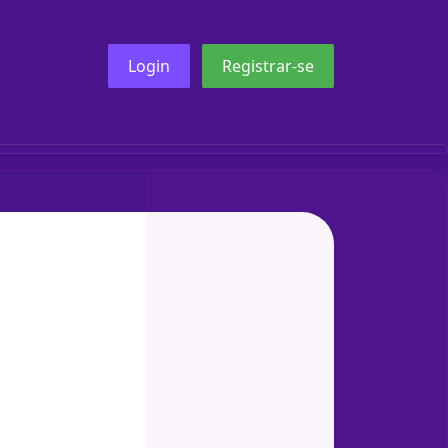
Login
Registrar-se