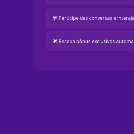
💬 Participe das conversas e interaj
🎁 Receba bônus exclusivos autom