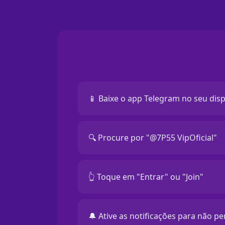
📱 Baixe o app Telegram no seu disp
🔍 Procure por "@7P55 VipOficial"
👆 Toque em "Entrar" ou "Join"
🔔 Ative as notificações para não p