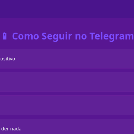
📱 Como Seguir no Telegram
ositivo
erder nada