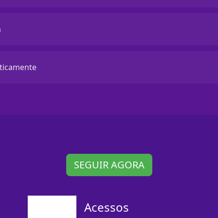
a
aticamente
SEGUIR AGORA
Acessos