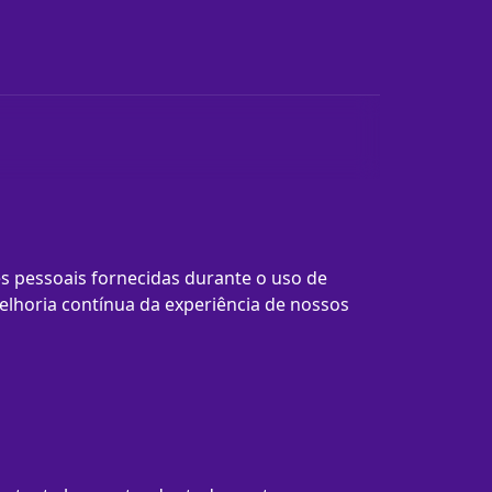
s pessoais fornecidas durante o uso de
elhoria contínua da experiência de nossos