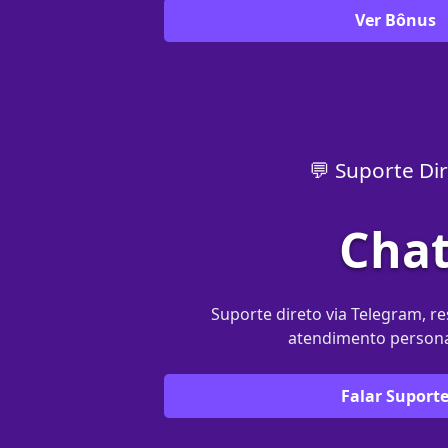
Ver Bônus
💬 Suporte Di
Cha
Suporte direto via Telegram, r
atendimento persona
Falar Suport