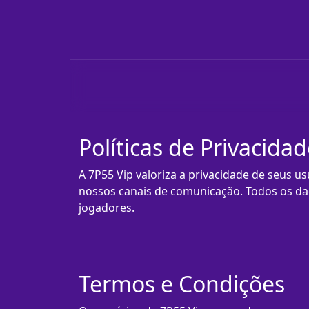
Políticas de Privacida
A 7P55 Vip valoriza a privacidade de seus 
nossos canais de comunicação. Todos os dad
jogadores.
Termos e Condições